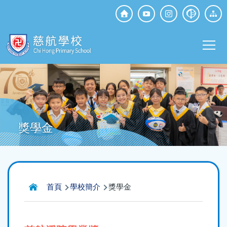
移至主內容
Top
Social
Main
Media
T
navi
獎學金
導
首頁
學校簡介
獎學金
航
連