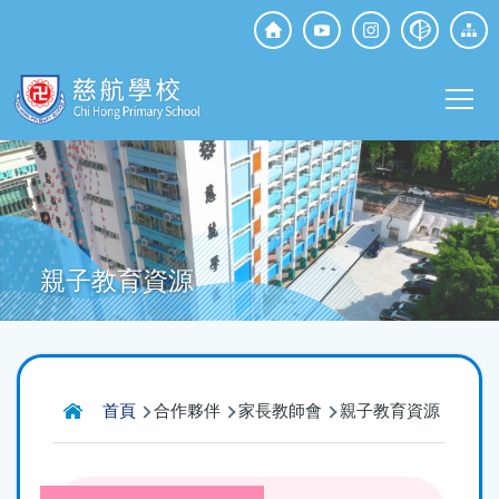
移至主內容
Top
Social
Main
Media
T
navi
親子教育資源
導
首頁
合作夥伴
家長教師會
親子教育資源
航
連