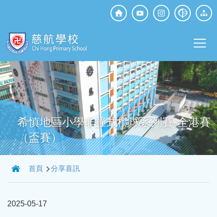
移至主內容
Top
Social
Main
Media
T
navi
希慎地區小學非撞式欖球系列賽-全港賽
（盃賽）
導
首頁
分享喜訊
航
連
2025-05-17
結