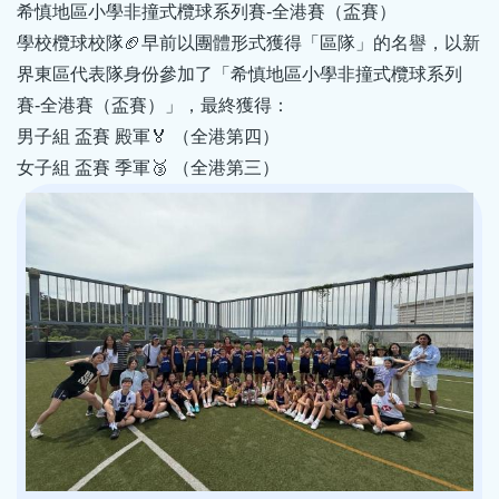
希慎地區小學非撞式欖球系列賽-全港賽（盃賽）
學校欖球校隊🏈早前以團體形式獲得「區隊」的名譽，以新
界東區代表隊身份參加了「希慎地區小學非撞式欖球系列
賽-全港賽（盃賽）」，最終獲得：
男子組 盃賽 殿軍🏅 （全港第四）
女子組 盃賽 季軍🥉 （全港第三）