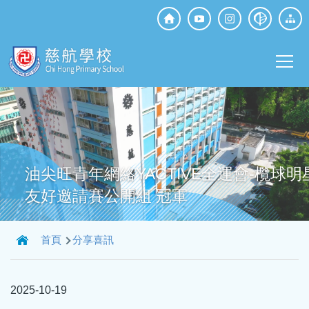
移至主內容
Top
Social
Main
Media
T
navi
油尖旺青年網絡YACTIVE全運會-欖球明
友好邀請賽公開組 冠軍
導
首頁
分享喜訊
航
連
2025-10-19
結