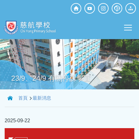
移至主內容
Top
Social
Main
Media
T
navi
23/9、24/9 有關停課事宜
導
首頁
最新消息
航
連
2025-09-22
結