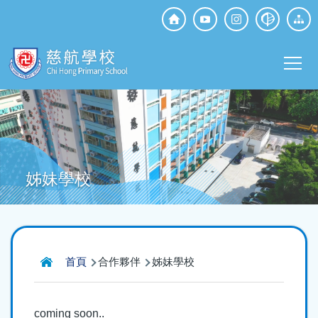
移至主內容
Top
Social
Main
Media
T
navi
姊妹學校
導
首頁
合作夥伴
姊妹學校
航
連
coming soon..