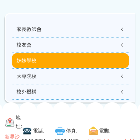
Main
navigation
家長教師會
校友會
姊妹學校
大專院校
校外機構
地
址:
電話:
傳真:
電郵:
新界沙