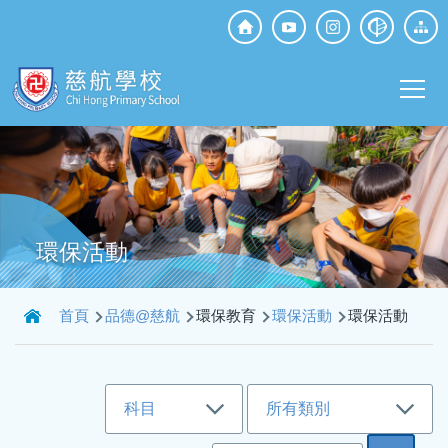
移至主內容
Top
Social
Main
Media
T
navi
環保活動
導
首頁
品德@慈航
環保教育
環保活動
環保活動
航
連
結