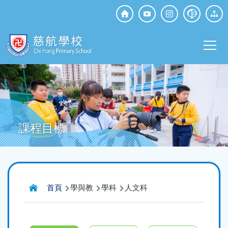
移至主內容
Top
Social
Main
Media
T
navi
課程目標
導
首頁
學與教
學科
人文科
航
連