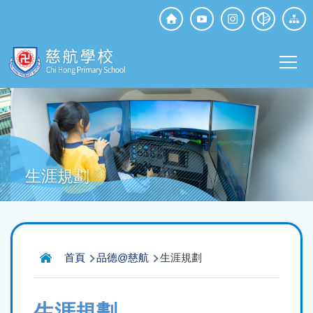
移至主內容
Top
Social
Main
Media
T
navi
生涯規劃
導
首頁
品德@慈航
生涯規劃
航
連
生涯規劃