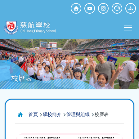
移至主內容
Top
Social
Main
Media
T
navi
校曆表
導
首頁
學校簡介
管理與組織
校曆表
航
連