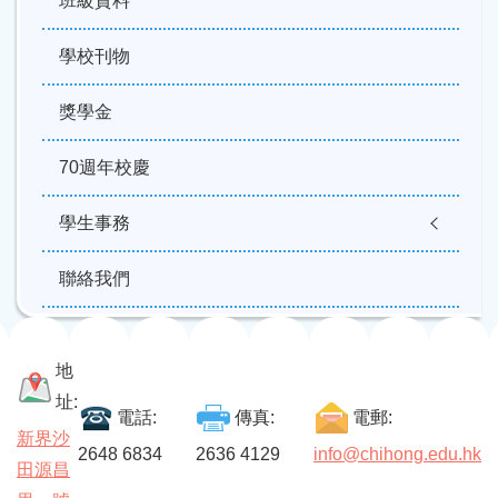
班級資料
學校刊物
獎學金
70週年校慶
學生事務
聯絡我們
地
址:
電話:
傳真:
電郵:
新界沙
2648 6834
2636 4129
info@chihong.edu.hk
田源昌