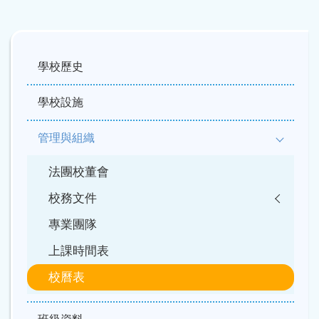
Main
navigation
學校歷史
學校設施
管理與組織
法團校董會
校務文件
專業團隊
上課時間表
校曆表