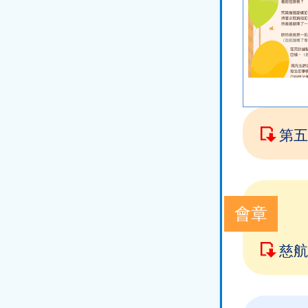
第五
會章
慈航