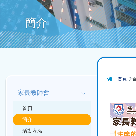
簡介
導
Main
首頁
航
家長教師會
navigation
連
首頁
結
簡介
活動花絮