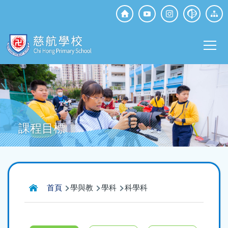
移至主內容
Top
Social
Main
Media
T
navi
課程目標
導
首頁
學與教
學科
科學科
航
連