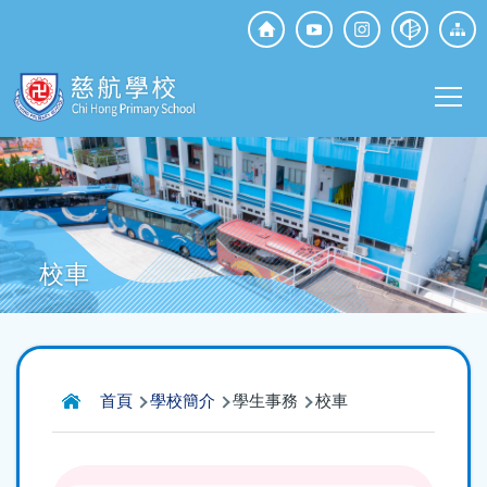
移至主內容
Top
Social
Main
Media
T
navi
校車
導
首頁
學校簡介
學生事務
校車
航
連