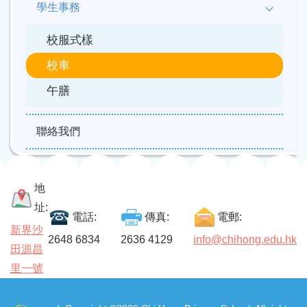
學生事務
校服式樣
校車
午膳
聯絡我們
地
址:
電話:
傳真:
電郵:
新界沙
2648 6834
2636 4129
info@chihong.edu.hk
田源昌
里一號