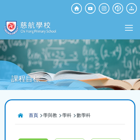
移至主內容
Top
Social
Main
Media
T
navi
課程目標
導
首頁
學與教
學科
數學科
航
連