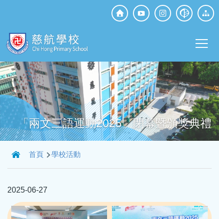
移至主內容
Top
Social
Main
Media
T
navi
「兩文三語運動2025」閉幕暨頒獎典禮
導
首頁
學校活動
航
連
2025-06-27
結