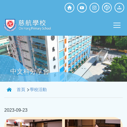
移至主內容
Top
Social
Main
Media
T
navi
中文科分享會
導
首頁
學校活動
航
連
2023-09-23
結