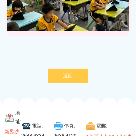
返回
地
址:
電話:
傳真:
電郵:
新界沙
2648 6834
2636 4129
info@chihong.edu.hk