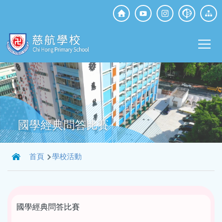
移至主內容
Top
Social
Main
Media
T
navi
國學經典問答比賽
導
首頁
學校活動
航
連
結
國學經典問答比賽