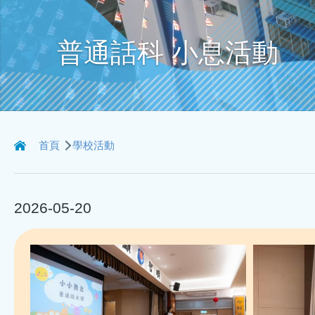
普通話科 小息活動
導
首頁
學校活動
航
連
2026-05-20
結