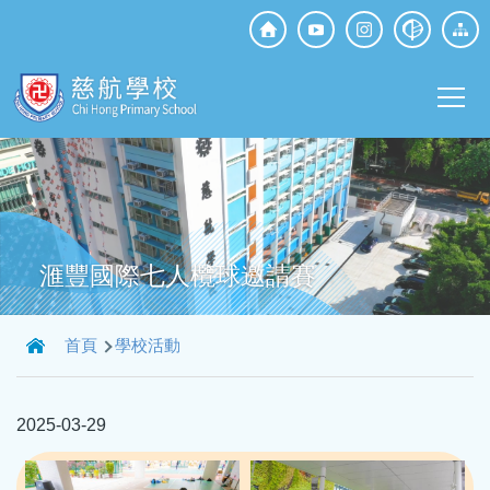
移至主內容
Top
Social
Main
Media
T
navi
滙豐國際七人欖球邀請賽
導
首頁
學校活動
航
連
2025-03-29
結