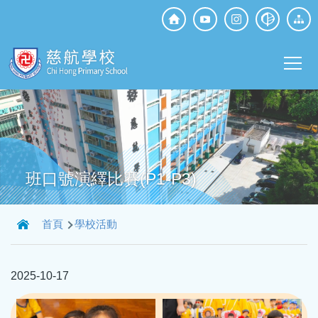
移至主內容
Top
Social
Main
Media
T
navi
班口號演繹比賽(P1-P3)
導
首頁
學校活動
航
連
2025-10-17
結