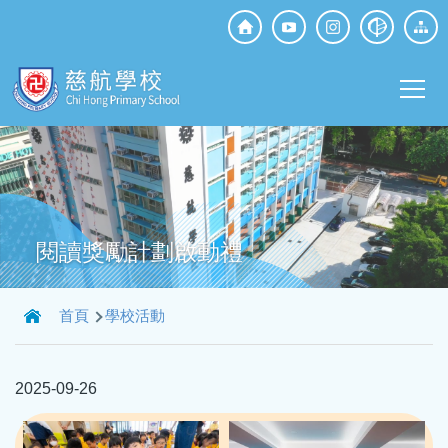
移至主內容
Top
Social
Main
Media
T
navi
閱讀獎勵計劃啟動禮
導
首頁
學校活動
航
連
2025-09-26
結