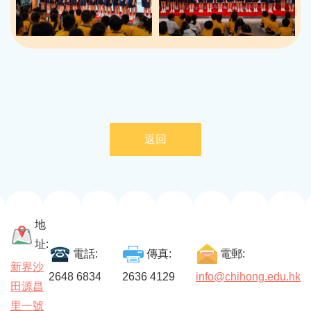
返回
地
址:
電話:
傳真:
電郵:
新界沙
2648 6834
2636 4129
info@chihong.edu.hk
田源昌
里一號