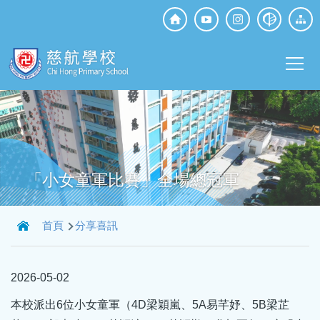
移至主內容
Top
Social
Main
Media
T
navi
「小女童軍比賽」全場總冠軍
導
首頁
分享喜訊
航
連
2026-05-02
結
本校派出6位小女童軍（4D梁穎嵐、5A易芊妤、5B梁芷