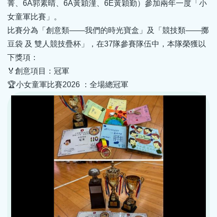
菁、6A郭素晴、6A黃穎潼、6E黃穎勤）參加兩年一度「小
女童軍比賽」。
比賽分為「創意類——我們的時光寶盒」及「競技類——擲
豆袋 及 雙人競技疊杯」，在37隊參賽隊伍中，本隊榮獲以
下獎項：
🏅創意項目：冠軍
🏆小女童軍比賽2026 ：全場總冠軍