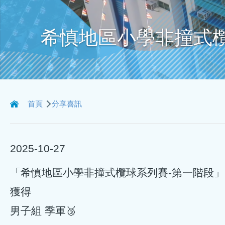
希慎地區小學非撞式欖
導
首頁
分享喜訊
航
連
2025-10-27
結
「希慎地區小學非撞式欖球系列賽-第一階段」
獲得
男子組 季軍🥉