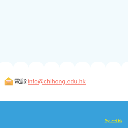
電郵:
info@chihong.edu.hk
By: ctd.hk