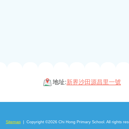
地址:
新界沙田源昌里一號
Sitemap
| Copyright ©
2026 Chi Hong Primary School. All rights re