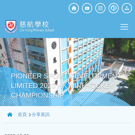
移至主內容
Top
Social
Main
Media
T
navi
PIONEER SPORT DEVELOPMENT
LIMITED 2023 HK MINI HOCKEY
CHAMPIONSHIP
導
首頁
分享喜訊
航
連