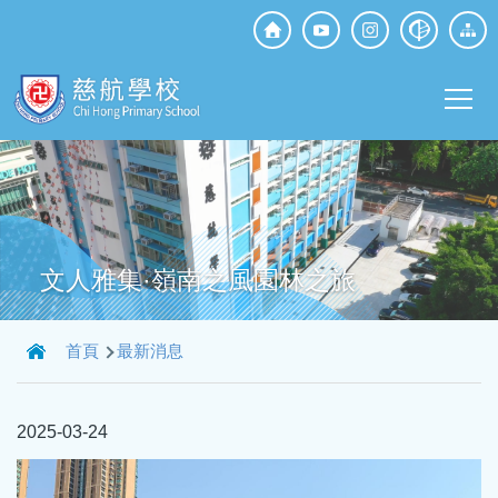
移至主內容
Top
Social
Main
Media
T
navi
文人雅集·嶺南之風園林之旅
導
首頁
最新消息
航
連
2025-03-24
結