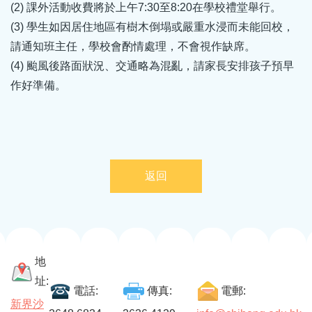
(2) 課外活動收費將於上午7:30至8:20在學校禮堂舉行。
(3) 學生如因居住地區有樹木倒塌或嚴重水浸而未能回校，
請通知班主任，學校會酌情處理，不會視作缺席。
(4) 颱風後路面狀況、交通略為混亂，請家長安排孩子預早
作好準備。
返回
地
址:
電話:
傳真:
電郵:
新界沙