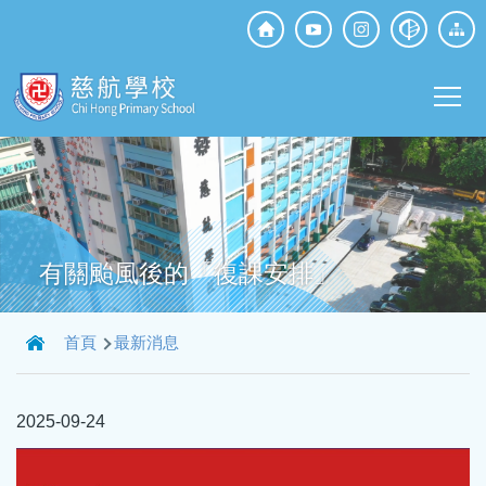
移至主內容
Top
Social
Main
Media
T
navi
有關颱風後的「復課安排」
導
首頁
最新消息
航
連
2025-09-24
結