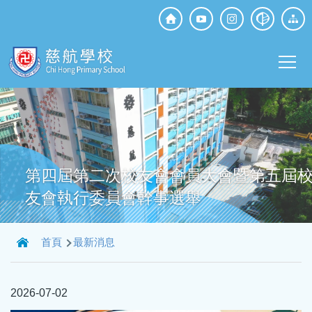
移至主內容
Top
Social
Main
Media
T
navi
第四屆第二次校友會會員大會暨第五屆
友會執行委員會幹事選舉
導
首頁
最新消息
航
連
2026-07-02
結