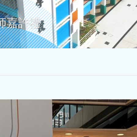
敬師嘉許禮