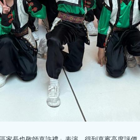
沙田區家長也敬師嘉許禮」表演，得到嘉賓高度評