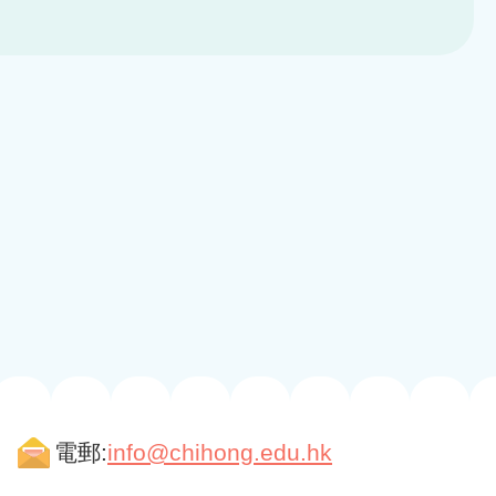
電郵:
info@chihong.edu.hk