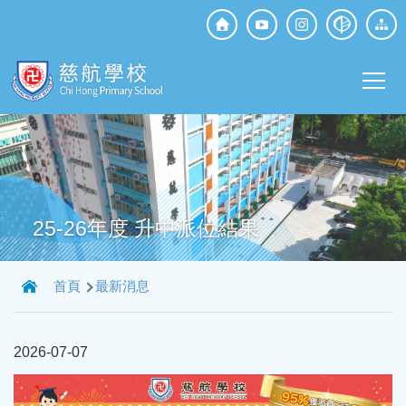
移至主內容
Top
Social
Main
Media
T
navi
25-26年度 升中派位結果
導
首頁
最新消息
航
連
2026-07-07
結