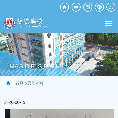
移至主內容
Top
Social
Main
Media
T
navi
MAGIC E IS BACK!
導
首頁
最新消息
航
連
2026-06-19
結