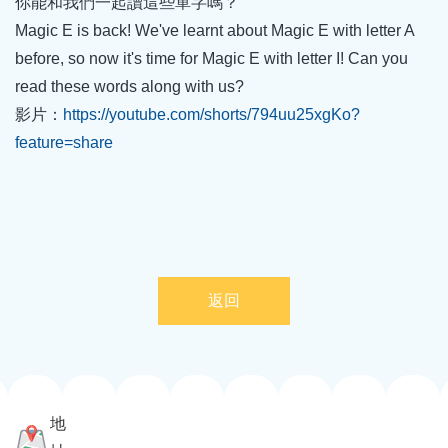
你能和我們一起讀這些單字嗎？
Magic E is back! We've learnt about Magic E with letter A
before, so now it's time for Magic E with letter I! Can you
read these words along with us?
影片：
https://youtube.com/shorts/794uu25xgKo?
feature=share
返回
地