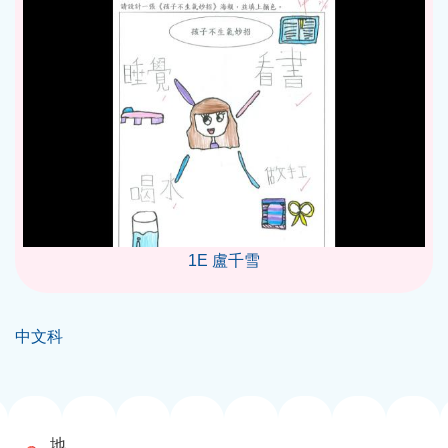
1E 盧千雪
中文科
地