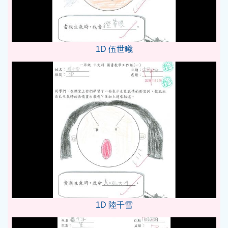
1D 伍世曦
1D 陸千雪