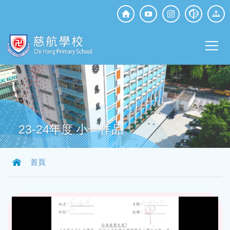
移至主內容
Top
Social
Main
Media
T
navi
23-24年度 小一作品
導
首頁
航
連
結