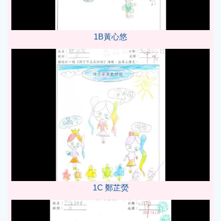
1B黃心悠
1C 鄭芷熒