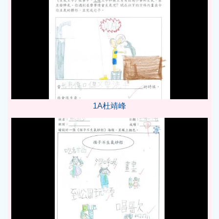
1A杜靖峰