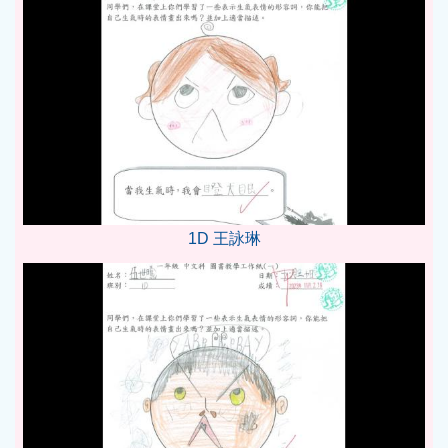
1D 王詠琳