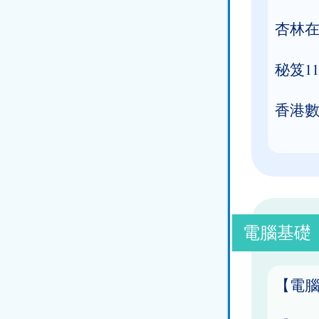
杏林
秘笈1
香港
電腦基礎
【電