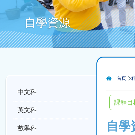
自學資源
導
首頁
航
中文科
連
課程目
結
英文科
自學
數學科