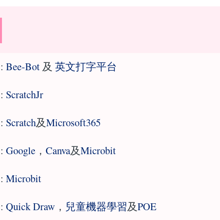
:
Bee-Bot
及
英文打字平台
:
ScratchJr
:
Scratch
及
Microsoft365
:
Google
，
Canva
及
Microbit
:
Microbit
:
Quick Draw
，
兒童機器學習
及
POE