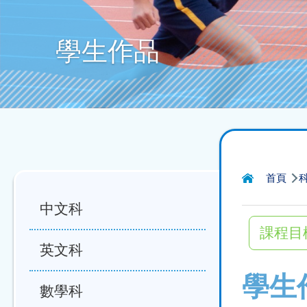
學生作品
導
首頁
航
中文科
連
課程目
結
英文科
學生
數學科